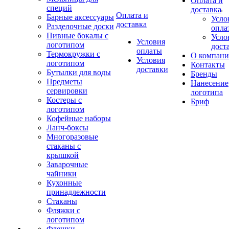
Оплата и
специй
доставка
Оплата и
Барные аксессуары
Усло
доставка
Разделочные доски
опла
Пивные бокалы с
Усло
Условия
логотипом
дост
оплаты
Термокружки с
О компан
Условия
логотипом
Контакты
доставки
Бутылки для воды
Бренды
Предметы
Нанесение
сервировки
логотипа
Костеры с
Бриф
логотипом
Кофейные наборы
Ланч-боксы
Многоразовые
стаканы с
крышкой
Заварочные
чайники
Кухонные
принадлежности
Стаканы
Фляжки с
логотипом
Флешки