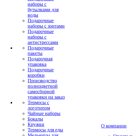
наборы с
бутылками для
воды
Подарочные
наборы с зонтами
Подарочные
наборы с
антистрессами
Подарочные
пакеты
Подарочная
упаковка
Подарочные
коробки
Производство
полноцветной
самосборной
упаковки на заказ
Термосы с
логотипом
Чайные наборы
Бокалы
Кружки
О компании
Термосы для еды
Мельницы для