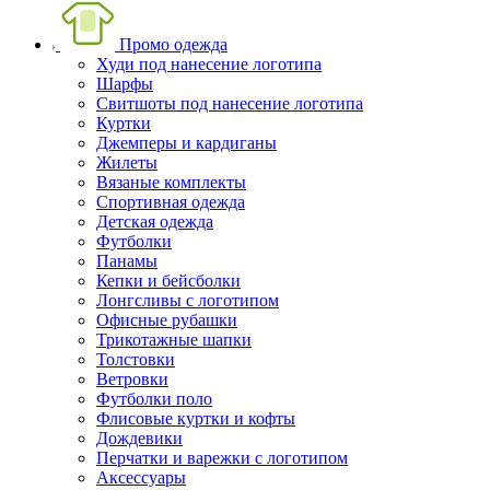
Промо одежда
Худи под нанесение логотипа
Шарфы
Свитшоты под нанесение логотипа
Куртки
Джемперы и кардиганы
Жилеты
Вязаные комплекты
Спортивная одежда
Детская одежда
Футболки
Панамы
Кепки и бейсболки
Лонгсливы с логотипом
Офисные рубашки
Трикотажные шапки
Толстовки
Ветровки
Футболки поло
Флисовые куртки и кофты
Дождевики
Перчатки и варежки с логотипом
Аксессуары