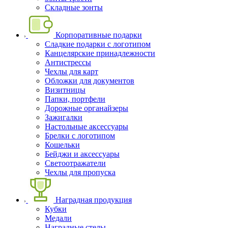
Складные зонты
Корпоративные подарки
Сладкие подарки с логотипом
Канцелярские принадлежности
Антистрессы
Чехлы для карт
Обложки для документов
Визитницы
Папки, портфели
Дорожные органайзеры
Зажигалки
Настольные аксессуары
Брелки с логотипом
Кошельки
Бейджи и аксессуары
Светоотражатели
Чехлы для пропуска
Наградная продукция
Кубки
Медали
Наградные стелы