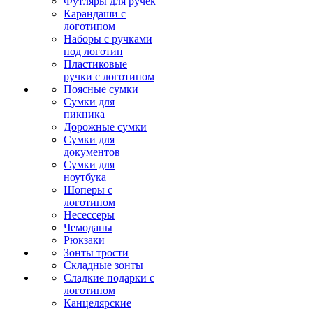
Футляры для ручек
Карандаши с
логотипом
Наборы с ручками
под логотип
Пластиковые
ручки с логотипом
Поясные сумки
Сумки для
пикника
Дорожные сумки
Сумки для
документов
Сумки для
ноутбука
Шоперы с
логотипом
Несессеры
Чемоданы
Рюкзаки
Зонты трости
Складные зонты
Сладкие подарки с
логотипом
Канцелярские