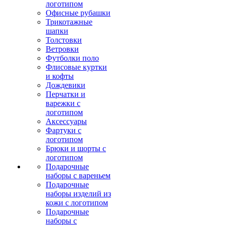
логотипом
Офисные рубашки
Трикотажные
шапки
Толстовки
Ветровки
Футболки поло
Флисовые куртки
и кофты
Дождевики
Перчатки и
варежки с
логотипом
Аксессуары
Фартуки с
логотипом
Брюки и шорты с
логотипом
Подарочные
наборы с вареньем
Подарочные
наборы изделий из
кожи с логотипом
Подарочные
наборы с