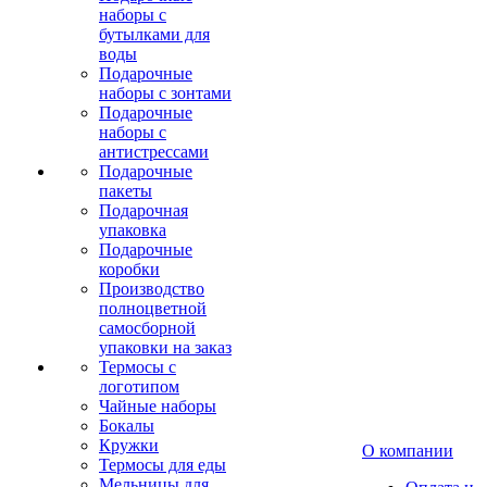
наборы с
бутылками для
воды
Подарочные
наборы с зонтами
Подарочные
наборы с
антистрессами
Подарочные
пакеты
Подарочная
упаковка
Подарочные
коробки
Производство
полноцветной
самосборной
упаковки на заказ
Термосы с
логотипом
Чайные наборы
Бокалы
Кружки
О компании
Термосы для еды
Мельницы для