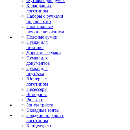
Футляры для ручек
Карандаши с
логотипом
Наборы с ручками
под логотип
Пластиковые
ручки с логотипом
Поясные сумки
Сумки для
пикника
Дорожные сумки
Сумки для
документов
Сумки для
ноутбука
Шоперы с
логотипом
Несессеры
Чемоданы
Рюкзаки
Зонты трости
Складные зонты
Сладкие подарки с
логотипом
Канцелярские