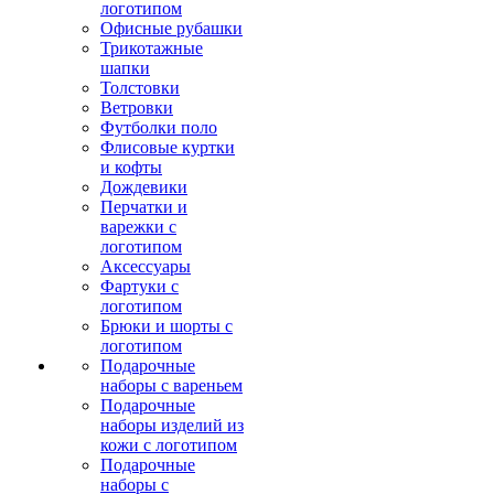
логотипом
Офисные рубашки
Трикотажные
шапки
Толстовки
Ветровки
Футболки поло
Флисовые куртки
и кофты
Дождевики
Перчатки и
варежки с
логотипом
Аксессуары
Фартуки с
логотипом
Брюки и шорты с
логотипом
Подарочные
наборы с вареньем
Подарочные
наборы изделий из
кожи с логотипом
Подарочные
наборы с