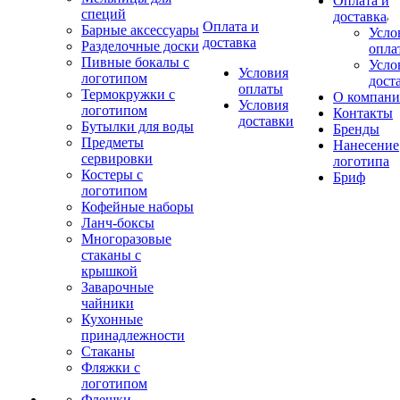
Оплата и
специй
доставка
Оплата и
Барные аксессуары
Усло
доставка
Разделочные доски
опла
Пивные бокалы с
Усло
Условия
логотипом
дост
оплаты
Термокружки с
О компан
Условия
логотипом
Контакты
доставки
Бутылки для воды
Бренды
Предметы
Нанесение
сервировки
логотипа
Костеры с
Бриф
логотипом
Кофейные наборы
Ланч-боксы
Многоразовые
стаканы с
крышкой
Заварочные
чайники
Кухонные
принадлежности
Стаканы
Фляжки с
логотипом
Флешки