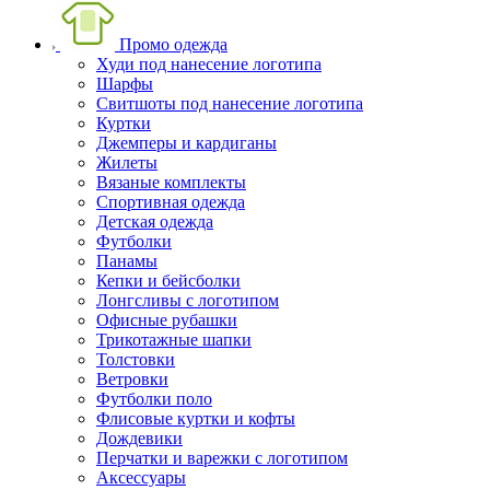
Промо одежда
Худи под нанесение логотипа
Шарфы
Свитшоты под нанесение логотипа
Куртки
Джемперы и кардиганы
Жилеты
Вязаные комплекты
Спортивная одежда
Детская одежда
Футболки
Панамы
Кепки и бейсболки
Лонгсливы с логотипом
Офисные рубашки
Трикотажные шапки
Толстовки
Ветровки
Футболки поло
Флисовые куртки и кофты
Дождевики
Перчатки и варежки с логотипом
Аксессуары