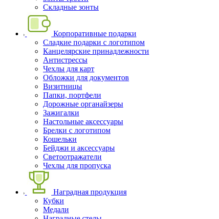
Складные зонты
Корпоративные подарки
Сладкие подарки с логотипом
Канцелярские принадлежности
Антистрессы
Чехлы для карт
Обложки для документов
Визитницы
Папки, портфели
Дорожные органайзеры
Зажигалки
Настольные аксессуары
Брелки с логотипом
Кошельки
Бейджи и аксессуары
Светоотражатели
Чехлы для пропуска
Наградная продукция
Кубки
Медали
Наградные стелы