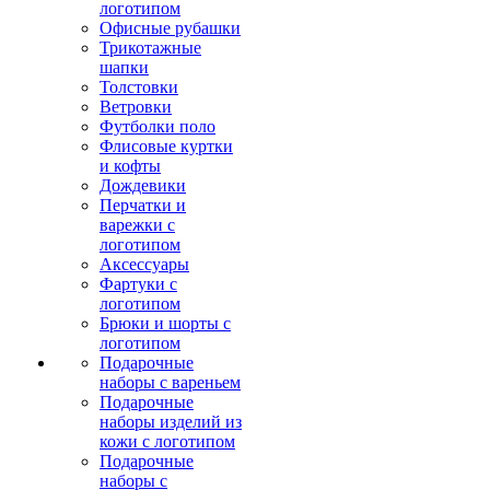
логотипом
Офисные рубашки
Трикотажные
шапки
Толстовки
Ветровки
Футболки поло
Флисовые куртки
и кофты
Дождевики
Перчатки и
варежки с
логотипом
Аксессуары
Фартуки с
логотипом
Брюки и шорты с
логотипом
Подарочные
наборы с вареньем
Подарочные
наборы изделий из
кожи с логотипом
Подарочные
наборы с