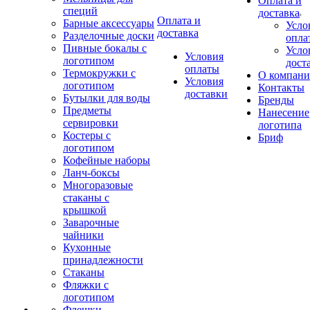
Оплата и
специй
доставка
Оплата и
Барные аксессуары
Усло
доставка
Разделочные доски
опла
Пивные бокалы с
Усло
Условия
логотипом
дост
оплаты
Термокружки с
О компан
Условия
логотипом
Контакты
доставки
Бутылки для воды
Бренды
Предметы
Нанесение
сервировки
логотипа
Костеры с
Бриф
логотипом
Кофейные наборы
Ланч-боксы
Многоразовые
стаканы с
крышкой
Заварочные
чайники
Кухонные
принадлежности
Стаканы
Фляжки с
логотипом
Флешки