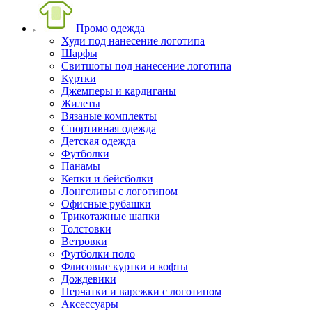
Промо одежда
Худи под нанесение логотипа
Шарфы
Свитшоты под нанесение логотипа
Куртки
Джемперы и кардиганы
Жилеты
Вязаные комплекты
Спортивная одежда
Детская одежда
Футболки
Панамы
Кепки и бейсболки
Лонгсливы с логотипом
Офисные рубашки
Трикотажные шапки
Толстовки
Ветровки
Футболки поло
Флисовые куртки и кофты
Дождевики
Перчатки и варежки с логотипом
Аксессуары