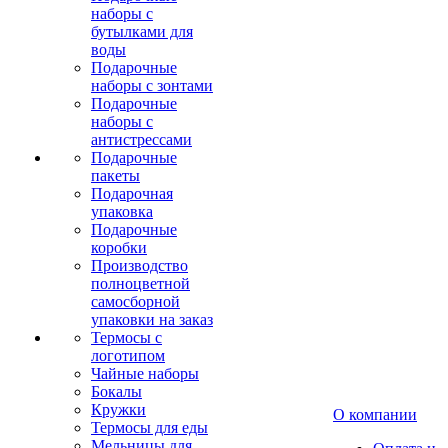
наборы с
бутылками для
воды
Подарочные
наборы с зонтами
Подарочные
наборы с
антистрессами
Подарочные
пакеты
Подарочная
упаковка
Подарочные
коробки
Производство
полноцветной
самосборной
упаковки на заказ
Термосы с
логотипом
Чайные наборы
Бокалы
Кружки
О компании
Термосы для еды
Мельницы для