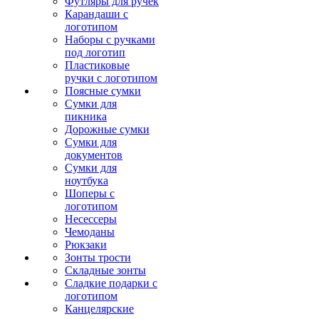
Футляры для ручек
Карандаши с
логотипом
Наборы с ручками
под логотип
Пластиковые
ручки с логотипом
Поясные сумки
Сумки для
пикника
Дорожные сумки
Сумки для
документов
Сумки для
ноутбука
Шоперы с
логотипом
Несессеры
Чемоданы
Рюкзаки
Зонты трости
Складные зонты
Сладкие подарки с
логотипом
Канцелярские