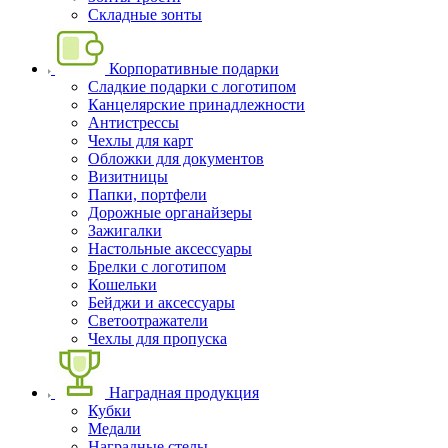
Складные зонты
Корпоративные подарки
Сладкие подарки с логотипом
Канцелярские принадлежности
Антистрессы
Чехлы для карт
Обложки для документов
Визитницы
Папки, портфели
Дорожные органайзеры
Зажигалки
Настольные аксессуары
Брелки с логотипом
Кошельки
Бейджи и аксессуары
Светоотражатели
Чехлы для пропуска
Наградная продукция
Кубки
Медали
Наградные стелы