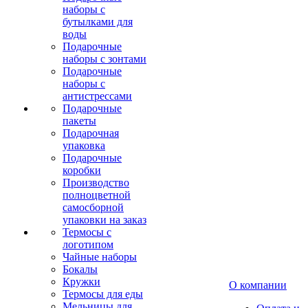
наборы с
бутылками для
воды
Подарочные
наборы с зонтами
Подарочные
наборы с
антистрессами
Подарочные
пакеты
Подарочная
упаковка
Подарочные
коробки
Производство
полноцветной
самосборной
упаковки на заказ
Термосы с
логотипом
Чайные наборы
Бокалы
Кружки
О компании
Термосы для еды
Мельницы для