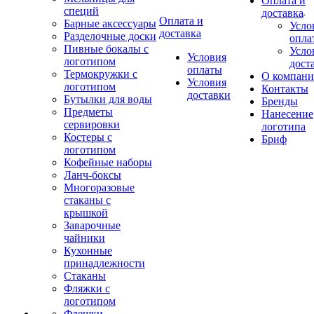
Оплата и
специй
доставка
Оплата и
Барные аксессуары
Усло
доставка
Разделочные доски
опла
Пивные бокалы с
Усло
Условия
логотипом
дост
оплаты
Термокружки с
О компан
Условия
логотипом
Контакты
доставки
Бутылки для воды
Бренды
Предметы
Нанесение
сервировки
логотипа
Костеры с
Бриф
логотипом
Кофейные наборы
Ланч-боксы
Многоразовые
стаканы с
крышкой
Заварочные
чайники
Кухонные
принадлежности
Стаканы
Фляжки с
логотипом
Флешки