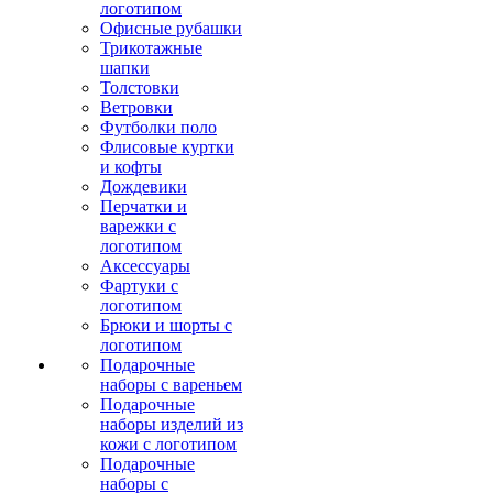
логотипом
Офисные рубашки
Трикотажные
шапки
Толстовки
Ветровки
Футболки поло
Флисовые куртки
и кофты
Дождевики
Перчатки и
варежки с
логотипом
Аксессуары
Фартуки с
логотипом
Брюки и шорты с
логотипом
Подарочные
наборы с вареньем
Подарочные
наборы изделий из
кожи с логотипом
Подарочные
наборы с