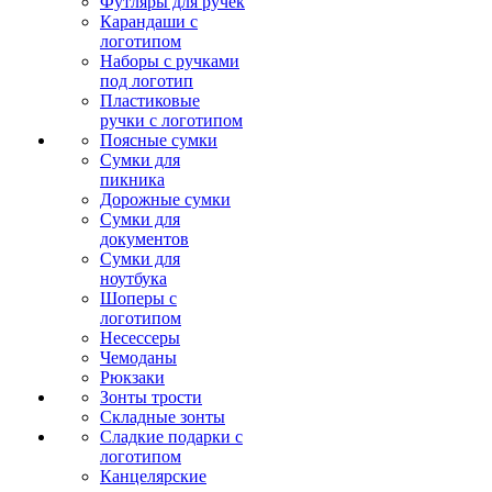
Футляры для ручек
Карандаши с
логотипом
Наборы с ручками
под логотип
Пластиковые
ручки с логотипом
Поясные сумки
Сумки для
пикника
Дорожные сумки
Сумки для
документов
Сумки для
ноутбука
Шоперы с
логотипом
Несессеры
Чемоданы
Рюкзаки
Зонты трости
Складные зонты
Сладкие подарки с
логотипом
Канцелярские