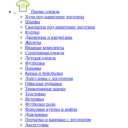
Промо одежда
Худи под нанесение логотипа
Шарфы
Свитшоты под нанесение логотипа
Куртки
Джемперы и кардиганы
Жилеты
Вязаные комплекты
Спортивная одежда
Детская одежда
Футболки
Панамы
Кепки и бейсболки
Лонгсливы с логотипом
Офисные рубашки
Трикотажные шапки
Толстовки
Ветровки
Футболки поло
Флисовые куртки и кофты
Дождевики
Перчатки и варежки с логотипом
Аксессуары