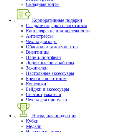
Складные зонты
Корпоративные подарки
Сладкие подарки с логотипом
Канцелярские принадлежности
Антистрессы
Чехлы для карт
Обложки для документов
Визитницы
Папки, портфели
Дорожные органайзеры
Зажигалки
Настольные аксессуары
Брелки с логотипом
Кошельки
Бейджи и аксессуары
Светоотражатели
Чехлы для пропуска
Наградная продукция
Кубки
Медали
Наградные стелы