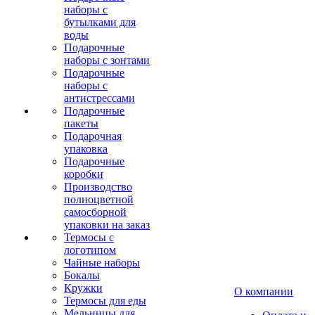
наборы с
бутылками для
воды
Подарочные
наборы с зонтами
Подарочные
наборы с
антистрессами
Подарочные
пакеты
Подарочная
упаковка
Подарочные
коробки
Производство
полноцветной
самосборной
упаковки на заказ
Термосы с
логотипом
Чайные наборы
Бокалы
Кружки
О компании
Термосы для еды
Мельницы для