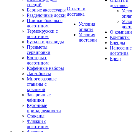
Оплата и
специй
доставка
Оплата и
Барные аксессуары
Усло
доставка
Разделочные доски
опла
Пивные бокалы с
Усло
Условия
логотипом
дост
оплаты
Термокружки с
О компан
Условия
логотипом
Контакты
доставки
Бутылки для воды
Бренды
Предметы
Нанесение
сервировки
логотипа
Костеры с
Бриф
логотипом
Кофейные наборы
Ланч-боксы
Многоразовые
стаканы с
крышкой
Заварочные
чайники
Кухонные
принадлежности
Стаканы
Фляжки с
логотипом
Флешки