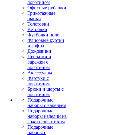
логотипом
Офисные рубашки
Трикотажные
шапки
Толстовки
Ветровки
Футболки поло
Флисовые куртки
и кофты
Дождевики
Перчатки и
варежки с
логотипом
Аксессуары
Фартуки с
логотипом
Брюки и шорты с
логотипом
Подарочные
наборы с вареньем
Подарочные
наборы изделий из
кожи с логотипом
Подарочные
наборы с