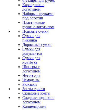
Футляры для ручек
Карандаши с
логотипом
Наборы с ручками
под логотип
Пластиковые
ручки с логотипом
Поясные сумки
Сумки для
пикника
Дорожные сумки
Сумки для
документов
Сумки для
ноутбука
Шоперы с
логотипом
Несессеры
Чемоданы
Рюкзаки
Зонты трости
Складные зонты
Сладкие подарки с
логотипом
Канцелярские