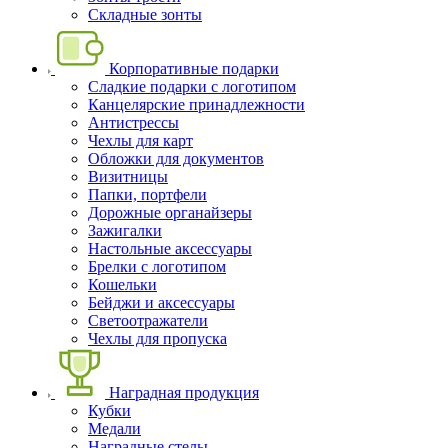
Складные зонты
Корпоративные подарки
Сладкие подарки с логотипом
Канцелярские принадлежности
Антистрессы
Чехлы для карт
Обложки для документов
Визитницы
Папки, портфели
Дорожные органайзеры
Зажигалки
Настольные аксессуары
Брелки с логотипом
Кошельки
Бейджи и аксессуары
Светоотражатели
Чехлы для пропуска
Наградная продукция
Кубки
Медали
Наградные стелы