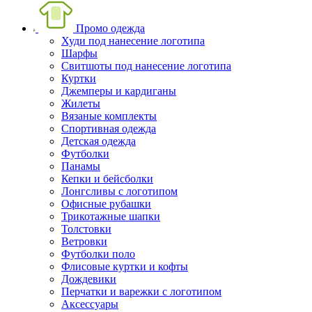
Промо одежда
Худи под нанесение логотипа
Шарфы
Свитшоты под нанесение логотипа
Куртки
Джемперы и кардиганы
Жилеты
Вязаные комплекты
Спортивная одежда
Детская одежда
Футболки
Панамы
Кепки и бейсболки
Лонгсливы с логотипом
Офисные рубашки
Трикотажные шапки
Толстовки
Ветровки
Футболки поло
Флисовые куртки и кофты
Дождевики
Перчатки и варежки с логотипом
Аксессуары