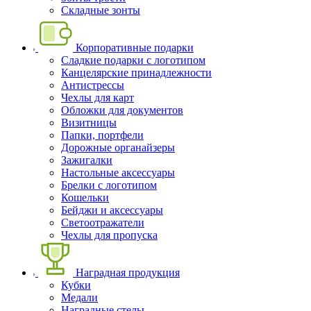
Складные зонты
Корпоративные подарки
Сладкие подарки с логотипом
Канцелярские принадлежности
Антистрессы
Чехлы для карт
Обложки для документов
Визитницы
Папки, портфели
Дорожные органайзеры
Зажигалки
Настольные аксессуары
Брелки с логотипом
Кошельки
Бейджи и аксессуары
Светоотражатели
Чехлы для пропуска
Наградная продукция
Кубки
Медали
Наградные стелы