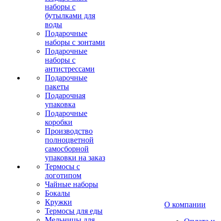
наборы с
бутылками для
воды
Подарочные
наборы с зонтами
Подарочные
наборы с
антистрессами
Подарочные
пакеты
Подарочная
упаковка
Подарочные
коробки
Производство
полноцветной
самосборной
упаковки на заказ
Термосы с
логотипом
Чайные наборы
Бокалы
Кружки
О компании
Термосы для еды
Мельницы для