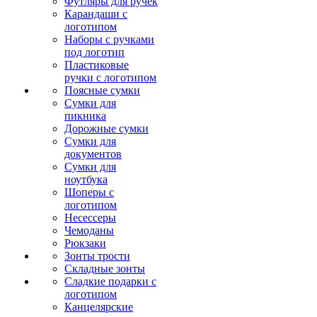
Футляры для ручек
Карандаши с
логотипом
Наборы с ручками
под логотип
Пластиковые
ручки с логотипом
Поясные сумки
Сумки для
пикника
Дорожные сумки
Сумки для
документов
Сумки для
ноутбука
Шоперы с
логотипом
Несессеры
Чемоданы
Рюкзаки
Зонты трости
Складные зонты
Сладкие подарки с
логотипом
Канцелярские