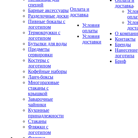
Оплата и
специй
доставка
Оплата и
Барные аксессуары
Усло
доставка
Разделочные доски
опла
Пивные бокалы с
Усло
Условия
логотипом
дост
оплаты
Термокружки с
О компан
Условия
логотипом
Контакты
доставки
Бутылки для воды
Бренды
Предметы
Нанесение
сервировки
логотипа
Костеры с
Бриф
логотипом
Кофейные наборы
Ланч-боксы
Многоразовые
стаканы с
крышкой
Заварочные
чайники
Кухонные
принадлежности
Стаканы
Фляжки с
логотипом
Флешки