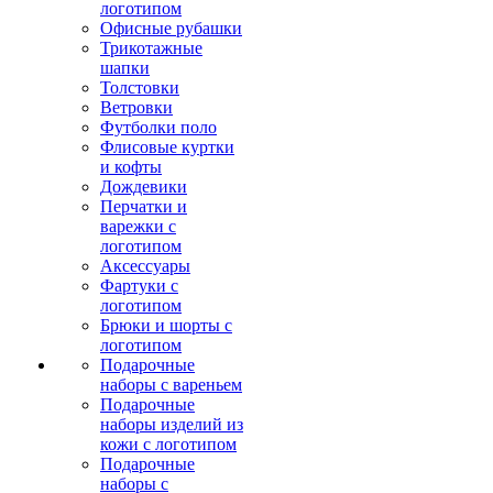
логотипом
Офисные рубашки
Трикотажные
шапки
Толстовки
Ветровки
Футболки поло
Флисовые куртки
и кофты
Дождевики
Перчатки и
варежки с
логотипом
Аксессуары
Фартуки с
логотипом
Брюки и шорты с
логотипом
Подарочные
наборы с вареньем
Подарочные
наборы изделий из
кожи с логотипом
Подарочные
наборы с