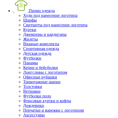
Промо одежда
Худи под нанесение логотипа
Шарфы
Свитшоты под нанесение логотипа
Куртки
Джемперы и кардиганы
Жилеты
Вязаные комплекты
Спортивная одежда
Детская одежда
Футболки
Панамы
Кепки и бейсболки
Лонгсливы с логотипом
Офисные рубашки
Трикотажные шапки
Толстовки
Ветровки
Футболки поло
Флисовые куртки и кофты
Дождевики
Перчатки и варежки с логотипом
Аксессуары