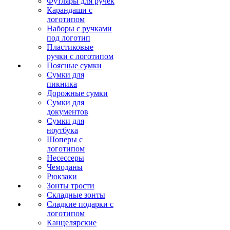
Футляры для ручек
Карандаши с
логотипом
Наборы с ручками
под логотип
Пластиковые
ручки с логотипом
Поясные сумки
Сумки для
пикника
Дорожные сумки
Сумки для
документов
Сумки для
ноутбука
Шоперы с
логотипом
Несессеры
Чемоданы
Рюкзаки
Зонты трости
Складные зонты
Сладкие подарки с
логотипом
Канцелярские