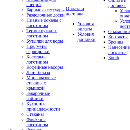
Оплата и
специй
доставка
Оплата и
Барные аксессуары
Усло
доставка
Разделочные доски
опла
Пивные бокалы с
Усло
Условия
логотипом
дост
оплаты
Термокружки с
О компан
Условия
логотипом
Контакты
доставки
Бутылки для воды
Бренды
Предметы
Нанесение
сервировки
логотипа
Костеры с
Бриф
логотипом
Кофейные наборы
Ланч-боксы
Многоразовые
стаканы с
крышкой
Заварочные
чайники
Кухонные
принадлежности
Стаканы
Фляжки с
логотипом
Флешки