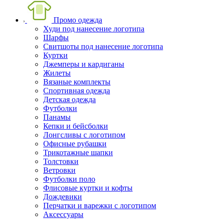
Промо одежда
Худи под нанесение логотипа
Шарфы
Свитшоты под нанесение логотипа
Куртки
Джемперы и кардиганы
Жилеты
Вязаные комплекты
Спортивная одежда
Детская одежда
Футболки
Панамы
Кепки и бейсболки
Лонгсливы с логотипом
Офисные рубашки
Трикотажные шапки
Толстовки
Ветровки
Футболки поло
Флисовые куртки и кофты
Дождевики
Перчатки и варежки с логотипом
Аксессуары