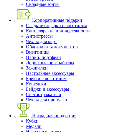
Складные зонты
Корпоративные подарки
Сладкие подарки с логотипом
Канцелярские принадлежности
Антистрессы
Чехлы для карт
Обложки для документов
Визитницы
Папки, портфели
Дорожные органайзеры
Зажигалки
Настольные аксессуары
Брелки с логотипом
Кошельки
Бейджи и аксессуары
Светоотражатели
Чехлы для пропуска
Наградная продукция
Кубки
Медали
Наградные стелы