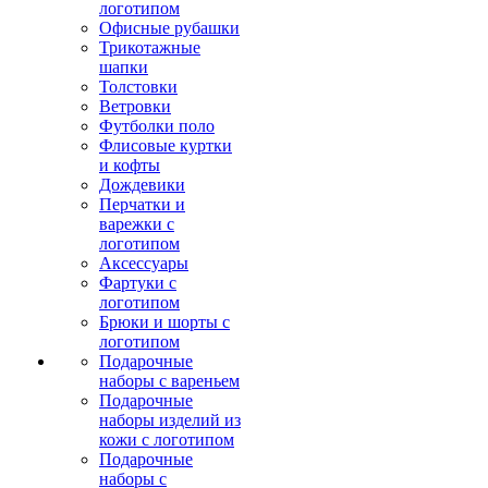
логотипом
Офисные рубашки
Трикотажные
шапки
Толстовки
Ветровки
Футболки поло
Флисовые куртки
и кофты
Дождевики
Перчатки и
варежки с
логотипом
Аксессуары
Фартуки с
логотипом
Брюки и шорты с
логотипом
Подарочные
наборы с вареньем
Подарочные
наборы изделий из
кожи с логотипом
Подарочные
наборы с