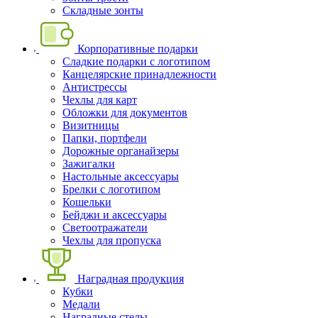
Складные зонты
Корпоративные подарки
Сладкие подарки с логотипом
Канцелярские принадлежности
Антистрессы
Чехлы для карт
Обложки для документов
Визитницы
Папки, портфели
Дорожные органайзеры
Зажигалки
Настольные аксессуары
Брелки с логотипом
Кошельки
Бейджи и аксессуары
Светоотражатели
Чехлы для пропуска
Наградная продукция
Кубки
Медали
Наградные стелы