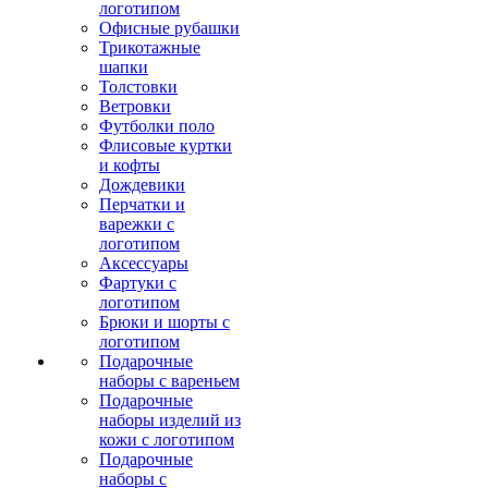
логотипом
Офисные рубашки
Трикотажные
шапки
Толстовки
Ветровки
Футболки поло
Флисовые куртки
и кофты
Дождевики
Перчатки и
варежки с
логотипом
Аксессуары
Фартуки с
логотипом
Брюки и шорты с
логотипом
Подарочные
наборы с вареньем
Подарочные
наборы изделий из
кожи с логотипом
Подарочные
наборы с