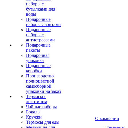
наборы с
бутылками для
воды
Подарочные
наборы с зонтами
Подарочные
наборы с
антистрессами
Подарочные
пакеты
Подарочная
упаковка
Подарочные
коробки
Производство
полноцветной
самосборной
упаковки на заказ
Термосы с
логотипом
Чайные наборы
Бокалы
Кружки
О компании
Термосы для еды
Мельницы для