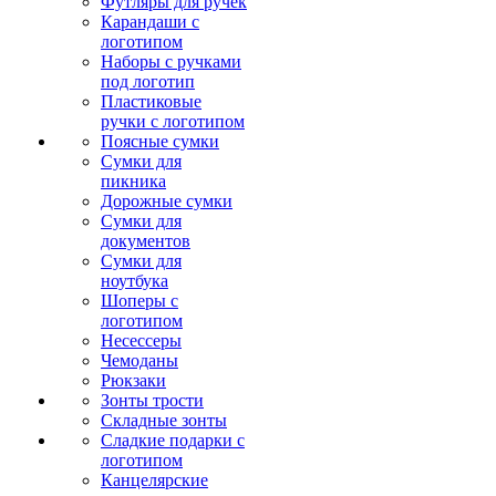
Футляры для ручек
Карандаши с
логотипом
Наборы с ручками
под логотип
Пластиковые
ручки с логотипом
Поясные сумки
Сумки для
пикника
Дорожные сумки
Сумки для
документов
Сумки для
ноутбука
Шоперы с
логотипом
Несессеры
Чемоданы
Рюкзаки
Зонты трости
Складные зонты
Сладкие подарки с
логотипом
Канцелярские