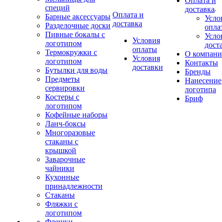
Оплата и
специй
доставка
Оплата и
Барные аксессуары
Усло
доставка
Разделочные доски
опла
Пивные бокалы с
Усло
Условия
логотипом
дост
оплаты
Термокружки с
О компан
Условия
логотипом
Контакты
доставки
Бутылки для воды
Бренды
Предметы
Нанесение
сервировки
логотипа
Костеры с
Бриф
логотипом
Кофейные наборы
Ланч-боксы
Многоразовые
стаканы с
крышкой
Заварочные
чайники
Кухонные
принадлежности
Стаканы
Фляжки с
логотипом
Флешки