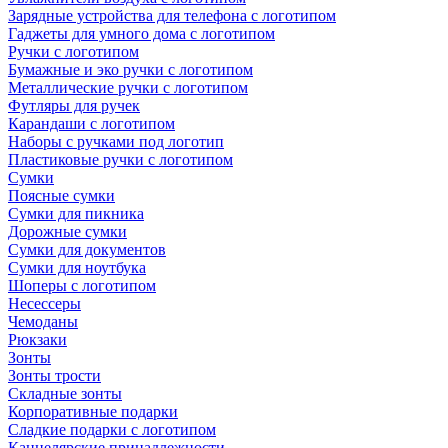
Зарядные устройства для телефона с логотипом
Гаджеты для умного дома с логотипом
Ручки с логотипом
Бумажные и эко ручки с логотипом
Металлические ручки с логотипом
Футляры для ручек
Карандаши с логотипом
Наборы с ручками под логотип
Пластиковые ручки с логотипом
Сумки
Поясные сумки
Сумки для пикника
Дорожные сумки
Сумки для документов
Сумки для ноутбука
Шоперы с логотипом
Несессеры
Чемоданы
Рюкзаки
Зонты
Зонты трости
Складные зонты
Корпоративные подарки
Сладкие подарки с логотипом
Канцелярские принадлежности