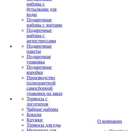
наборы с
бутылками для
воды
Подарочные
наборы с зонтами
Подарочные
наборы с
антистрессами
Подарочные
пакеты
Подарочная
упаковка
Подарочные
коробки
Производство
полноцветной
самосборной
упаковки на заказ
Термосы с
логотипом
Чайные наборы
Бокалы
Кружки
О компании
Термосы для еды
Мельницы для