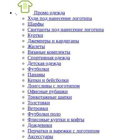
Промо одежда
Худи под нанесение логотипа
Шарфы
Свитшоты под нанесение логотипа
Куртки
Джемперы и кардиганы
Жилеты
Вязаные комплекты
Спортивная одежда
Детская одежда
Футболки
Панамы
Кепки и бейсболки
Лонгсливы с логотипом
Офисные рубашки
Трикотажные шапки
Толстовки
Ветровки
Футболки поло
Флисовые куртки и кофты
Дождевики
Перчатки и варежки с логотипом
Аксессуары