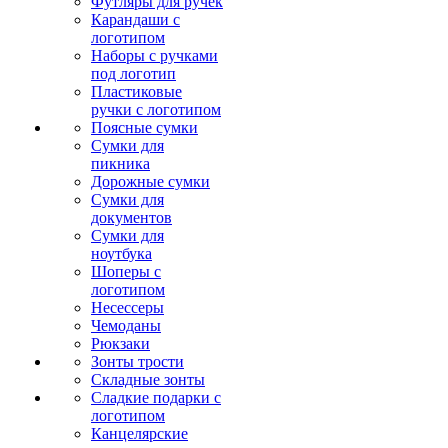
Футляры для ручек
Карандаши с
логотипом
Наборы с ручками
под логотип
Пластиковые
ручки с логотипом
Поясные сумки
Сумки для
пикника
Дорожные сумки
Сумки для
документов
Сумки для
ноутбука
Шоперы с
логотипом
Несессеры
Чемоданы
Рюкзаки
Зонты трости
Складные зонты
Сладкие подарки с
логотипом
Канцелярские