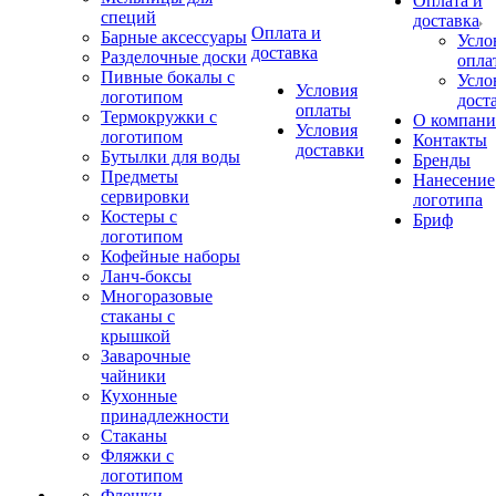
Оплата и
специй
доставка
Оплата и
Барные аксессуары
Усло
доставка
Разделочные доски
опла
Пивные бокалы с
Усло
Условия
логотипом
дост
оплаты
Термокружки с
О компан
Условия
логотипом
Контакты
доставки
Бутылки для воды
Бренды
Предметы
Нанесение
сервировки
логотипа
Костеры с
Бриф
логотипом
Кофейные наборы
Ланч-боксы
Многоразовые
стаканы с
крышкой
Заварочные
чайники
Кухонные
принадлежности
Стаканы
Фляжки с
логотипом
Флешки