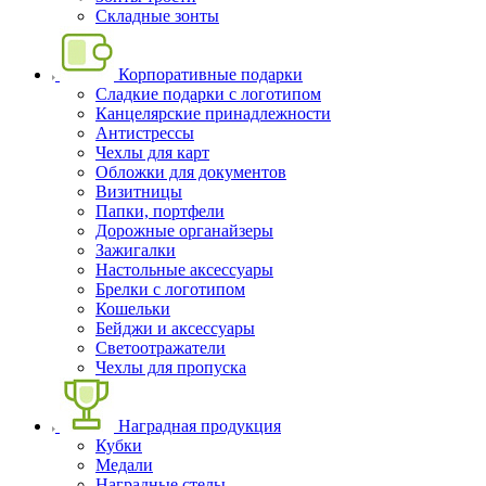
Складные зонты
Корпоративные подарки
Сладкие подарки с логотипом
Канцелярские принадлежности
Антистрессы
Чехлы для карт
Обложки для документов
Визитницы
Папки, портфели
Дорожные органайзеры
Зажигалки
Настольные аксессуары
Брелки с логотипом
Кошельки
Бейджи и аксессуары
Светоотражатели
Чехлы для пропуска
Наградная продукция
Кубки
Медали
Наградные стелы