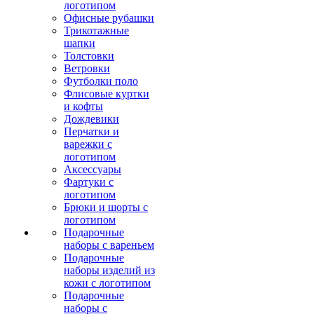
логотипом
Офисные рубашки
Трикотажные
шапки
Толстовки
Ветровки
Футболки поло
Флисовые куртки
и кофты
Дождевики
Перчатки и
варежки с
логотипом
Аксессуары
Фартуки с
логотипом
Брюки и шорты с
логотипом
Подарочные
наборы с вареньем
Подарочные
наборы изделий из
кожи с логотипом
Подарочные
наборы с