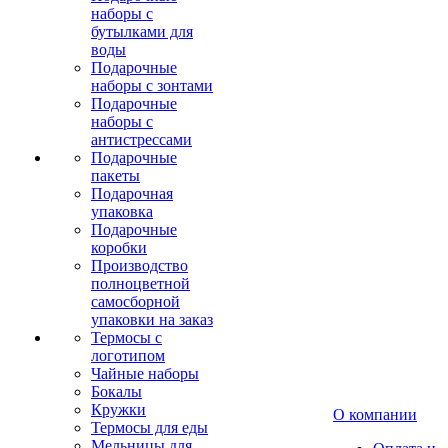
наборы с
бутылками для
воды
Подарочные
наборы с зонтами
Подарочные
наборы с
антистрессами
Подарочные
пакеты
Подарочная
упаковка
Подарочные
коробки
Производство
полноцветной
самосборной
упаковки на заказ
Термосы с
логотипом
Чайные наборы
Бокалы
Кружки
О компании
Термосы для еды
Мельницы для