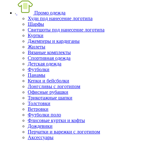
Промо одежда
Худи под нанесение логотипа
Шарфы
Свитшоты под нанесение логотипа
Куртки
Джемперы и кардиганы
Жилеты
Вязаные комплекты
Спортивная одежда
Детская одежда
Футболки
Панамы
Кепки и бейсболки
Лонгсливы с логотипом
Офисные рубашки
Трикотажные шапки
Толстовки
Ветровки
Футболки поло
Флисовые куртки и кофты
Дождевики
Перчатки и варежки с логотипом
Аксессуары