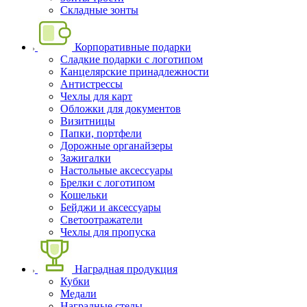
Складные зонты
Корпоративные подарки
Сладкие подарки с логотипом
Канцелярские принадлежности
Антистрессы
Чехлы для карт
Обложки для документов
Визитницы
Папки, портфели
Дорожные органайзеры
Зажигалки
Настольные аксессуары
Брелки с логотипом
Кошельки
Бейджи и аксессуары
Светоотражатели
Чехлы для пропуска
Наградная продукция
Кубки
Медали
Наградные стелы