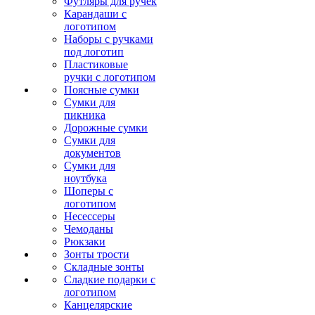
Футляры для ручек
Карандаши с
логотипом
Наборы с ручками
под логотип
Пластиковые
ручки с логотипом
Поясные сумки
Сумки для
пикника
Дорожные сумки
Сумки для
документов
Сумки для
ноутбука
Шоперы с
логотипом
Несессеры
Чемоданы
Рюкзаки
Зонты трости
Складные зонты
Сладкие подарки с
логотипом
Канцелярские