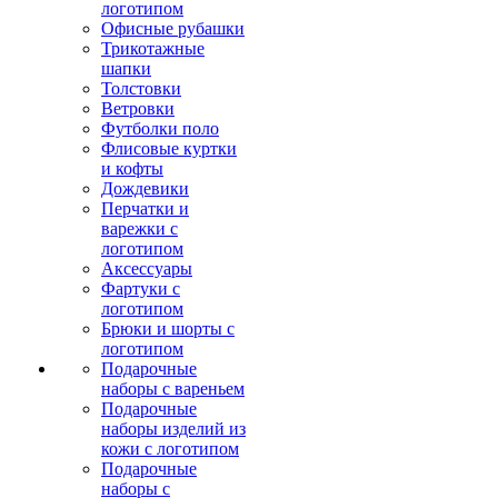
логотипом
Офисные рубашки
Трикотажные
шапки
Толстовки
Ветровки
Футболки поло
Флисовые куртки
и кофты
Дождевики
Перчатки и
варежки с
логотипом
Аксессуары
Фартуки с
логотипом
Брюки и шорты с
логотипом
Подарочные
наборы с вареньем
Подарочные
наборы изделий из
кожи с логотипом
Подарочные
наборы с