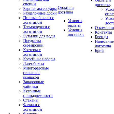
Оплата и
специй
доставка
Оплата и
Барные аксессуары
Усло
доставка
Разделочные доски
опла
Пивные бокалы с
Усло
Условия
логотипом
дост
оплаты
Термокружки с
О компан
Условия
логотипом
Контакты
доставки
Бутылки для воды
Бренды
Предметы
Нанесение
сервировки
логотипа
Костеры с
Бриф
логотипом
Кофейные наборы
Ланч-боксы
Многоразовые
стаканы с
крышкой
Заварочные
чайники
Кухонные
принадлежности
Стаканы
Фляжки с
логотипом
Флешки