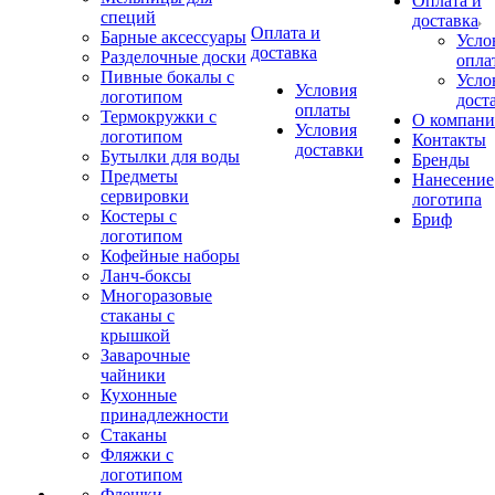
Оплата и
специй
доставка
Оплата и
Барные аксессуары
Усло
доставка
Разделочные доски
опла
Пивные бокалы с
Усло
Условия
логотипом
дост
оплаты
Термокружки с
О компан
Условия
логотипом
Контакты
доставки
Бутылки для воды
Бренды
Предметы
Нанесение
сервировки
логотипа
Костеры с
Бриф
логотипом
Кофейные наборы
Ланч-боксы
Многоразовые
стаканы с
крышкой
Заварочные
чайники
Кухонные
принадлежности
Стаканы
Фляжки с
логотипом
Флешки