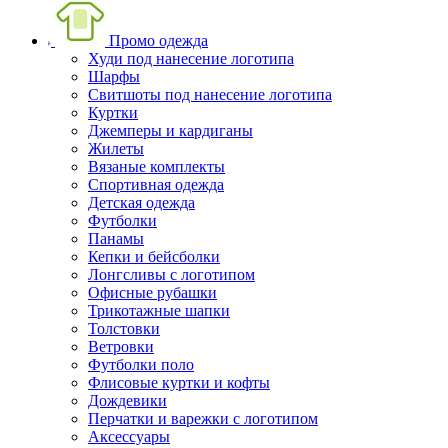
Промо одежда
Худи под нанесение логотипа
Шарфы
Свитшоты под нанесение логотипа
Куртки
Джемперы и кардиганы
Жилеты
Вязаные комплекты
Спортивная одежда
Детская одежда
Футболки
Панамы
Кепки и бейсболки
Лонгсливы с логотипом
Офисные рубашки
Трикотажные шапки
Толстовки
Ветровки
Футболки поло
Флисовые куртки и кофты
Дождевики
Перчатки и варежки с логотипом
Аксессуары