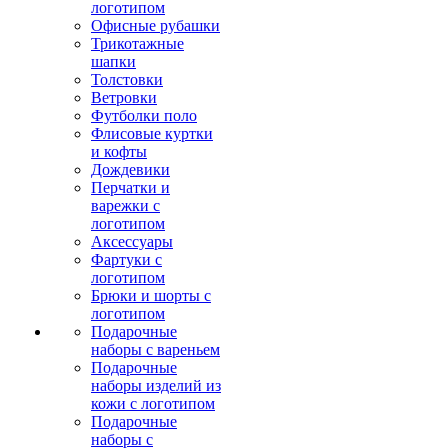
логотипом
Офисные рубашки
Трикотажные
шапки
Толстовки
Ветровки
Футболки поло
Флисовые куртки
и кофты
Дождевики
Перчатки и
варежки с
логотипом
Аксессуары
Фартуки с
логотипом
Брюки и шорты с
логотипом
Подарочные
наборы с вареньем
Подарочные
наборы изделий из
кожи с логотипом
Подарочные
наборы с