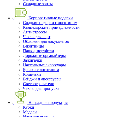
Складные зонты
Корпоративные подарки
Сладкие подарки с логотипом
Канцелярские принадлежности
Антистрессы
Чехлы для карт
Обложки для документов
Визитницы
Папки, портфели
Дорожные органайзеры
Зажигалки
Настольные аксессуары
Брелки с логотипом
Кошельки
Бейджи и аксессуары
Светоотражатели
Чехлы для пропуска
Наградная продукция
Кубки
Медали
Наградные стелы