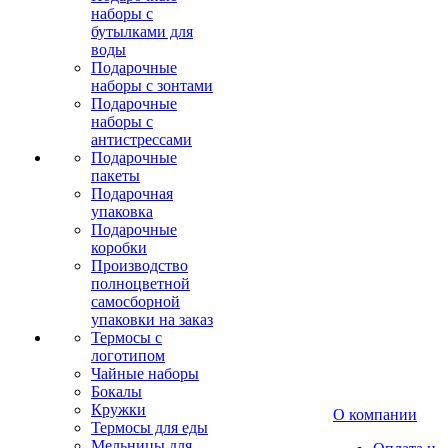
наборы с
бутылками для
воды
Подарочные
наборы с зонтами
Подарочные
наборы с
антистрессами
Подарочные
пакеты
Подарочная
упаковка
Подарочные
коробки
Производство
полноцветной
самосборной
упаковки на заказ
Термосы с
логотипом
Чайные наборы
Бокалы
Кружки
О компании
Термосы для еды
Мельницы для