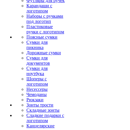
Футляры для ручек
Карандаши с
логотипом
Наборы с ручками
под логотип
Пластиковые
ручки с логотипом
Поясные сумки
Сумки для
пикника
Дорожные сумки
Сумки для
документов
Сумки для
ноутбука
Шоперы с
логотипом
Несессеры
Чемоданы
Рюкзаки
Зонты трости
Складные зонты
Сладкие подарки с
логотипом
Канцелярские