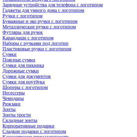
Зарядные устройства для телефона с логотипом
Гаджеты для умного дома с логотипом
Ручки с логотипом
Бумажные и эко ручки с логотипом
Металлические ручки с логотипом
Футляры для ручек
Карандаши с логотипом
Наборы с ручками под логотип
Пластиковые ручки с логотипом
Сумки
Поясные сумки
Сумки для пикника
Дорожные сумки
Сумки для документов
Сумки для ноутбука
Шоперы с логотипом
Несессеры
Чемоданы
Рюкзаки
Зонты
Зонты трости
Складные зонты
Корпоративные подарки
Сладкие подарки с логотипом
Канцелярские принадлежности