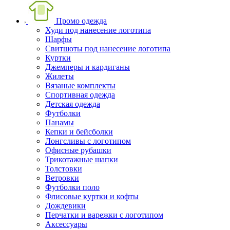
Промо одежда
Худи под нанесение логотипа
Шарфы
Свитшоты под нанесение логотипа
Куртки
Джемперы и кардиганы
Жилеты
Вязаные комплекты
Спортивная одежда
Детская одежда
Футболки
Панамы
Кепки и бейсболки
Лонгсливы с логотипом
Офисные рубашки
Трикотажные шапки
Толстовки
Ветровки
Футболки поло
Флисовые куртки и кофты
Дождевики
Перчатки и варежки с логотипом
Аксессуары