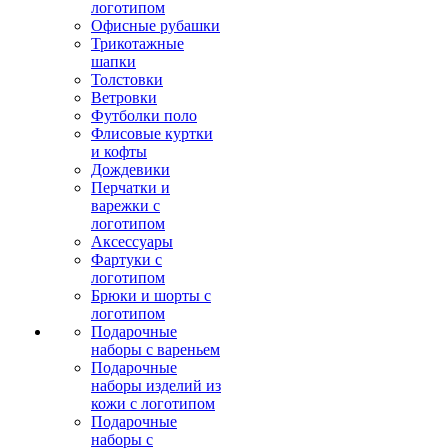
логотипом
Офисные рубашки
Трикотажные
шапки
Толстовки
Ветровки
Футболки поло
Флисовые куртки
и кофты
Дождевики
Перчатки и
варежки с
логотипом
Аксессуары
Фартуки с
логотипом
Брюки и шорты с
логотипом
Подарочные
наборы с вареньем
Подарочные
наборы изделий из
кожи с логотипом
Подарочные
наборы с