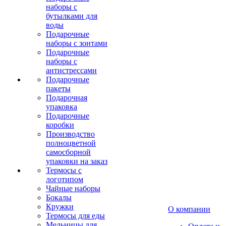
наборы с
бутылками для
воды
Подарочные
наборы с зонтами
Подарочные
наборы с
антистрессами
Подарочные
пакеты
Подарочная
упаковка
Подарочные
коробки
Производство
полноцветной
самосборной
упаковки на заказ
Термосы с
логотипом
Чайные наборы
Бокалы
Кружки
О компании
Термосы для еды
Мельницы для