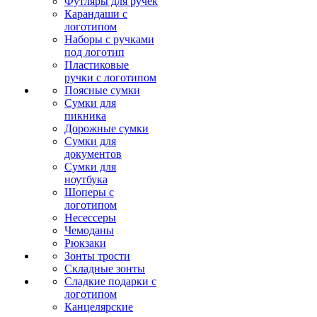
Футляры для ручек
Карандаши с
логотипом
Наборы с ручками
под логотип
Пластиковые
ручки с логотипом
Поясные сумки
Сумки для
пикника
Дорожные сумки
Сумки для
документов
Сумки для
ноутбука
Шоперы с
логотипом
Несессеры
Чемоданы
Рюкзаки
Зонты трости
Складные зонты
Сладкие подарки с
логотипом
Канцелярские