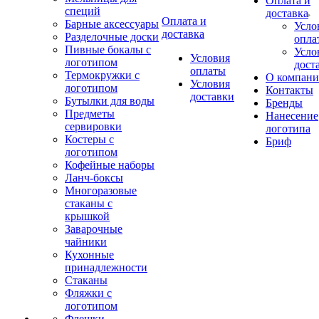
Оплата и
специй
доставка
Оплата и
Барные аксессуары
Усло
доставка
Разделочные доски
опла
Пивные бокалы с
Усло
Условия
логотипом
дост
оплаты
Термокружки с
О компан
Условия
логотипом
Контакты
доставки
Бутылки для воды
Бренды
Предметы
Нанесение
сервировки
логотипа
Костеры с
Бриф
логотипом
Кофейные наборы
Ланч-боксы
Многоразовые
стаканы с
крышкой
Заварочные
чайники
Кухонные
принадлежности
Стаканы
Фляжки с
логотипом
Флешки