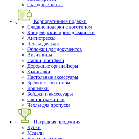
Складные зонты
Корпоративные подарки
Сладкие подарки с логотипом
Канцелярские принадлежности
Антистрессы
Чехлы для карт
Обложки для документов
Визитницы
Папки, портфели
Дорожные органайзеры
Зажигалки
Настольные аксессуары
Брелки с логотипом
Кошельки
Бейджи и аксессуары
Светоотражатели
Чехлы для пропуска
Наградная продукция
Кубки
Медали
Наградные стелы