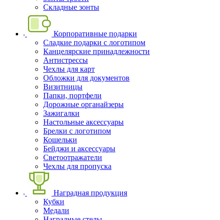
Складные зонты
Корпоративные подарки
Сладкие подарки с логотипом
Канцелярские принадлежности
Антистрессы
Чехлы для карт
Обложки для документов
Визитницы
Папки, портфели
Дорожные органайзеры
Зажигалки
Настольные аксессуары
Брелки с логотипом
Кошельки
Бейджи и аксессуары
Светоотражатели
Чехлы для пропуска
Наградная продукция
Кубки
Медали
Наградные стелы