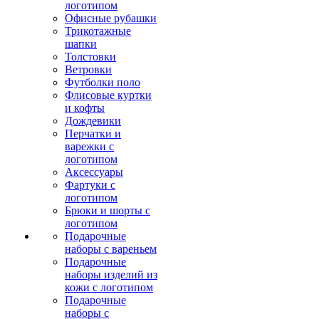
логотипом
Офисные рубашки
Трикотажные
шапки
Толстовки
Ветровки
Футболки поло
Флисовые куртки
и кофты
Дождевики
Перчатки и
варежки с
логотипом
Аксессуары
Фартуки с
логотипом
Брюки и шорты с
логотипом
Подарочные
наборы с вареньем
Подарочные
наборы изделий из
кожи с логотипом
Подарочные
наборы с