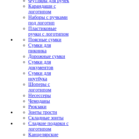
Футляры для ручек
Карандаши с
логотипом
Наборы с ручками
под логотип
Пластиковые
ручки с логотипом
Поясные сумки
Сумки для
пикника
Дорожные сумки
Сумки для
документов
Сумки для
ноутбука
Шоперы с
логотипом
Несессеры
Чемоданы
Рюкзаки
Зонты трости
Складные зонты
Сладкие подарки с
логотипом
Канцелярские