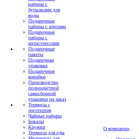
наборы с
бутылками для
воды
Подарочные
наборы с зонтами
Подарочные
наборы с
антистрессами
Подарочные
пакеты
Подарочная
упаковка
Подарочные
коробки
Производство
полноцветной
самосборной
упаковки на заказ
Термосы с
логотипом
Чайные наборы
Бокалы
Кружки
О компании
Термосы для еды
Мельницы для