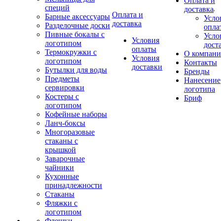
Оплата и
специй
доставка
Оплата и
Барные аксессуары
Усло
доставка
Разделочные доски
опла
Пивные бокалы с
Усло
Условия
логотипом
дост
оплаты
Термокружки с
О компан
Условия
логотипом
Контакты
доставки
Бутылки для воды
Бренды
Предметы
Нанесение
сервировки
логотипа
Костеры с
Бриф
логотипом
Кофейные наборы
Ланч-боксы
Многоразовые
стаканы с
крышкой
Заварочные
чайники
Кухонные
принадлежности
Стаканы
Фляжки с
логотипом
Флешки