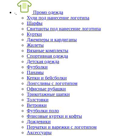
Промо одежда
Худи под нанесение логотипа
Шарфы
Свитшоты под нанесение логотипа
Куртки
Джемперы и кардиганы
Жилеты
Вязаные комплекты
Спортивная одежда
Детская одежда
Футболки
Панамы
Кепки и бейсболки
Лонгсливы с логотипом
Офисные рубашки
Трикотажные шапки
Толстовки
Ветровки
Футболки поло
Флисовые куртки и кофты
Дождевики
Перчатки и варежки с логотипом
Аксессуары